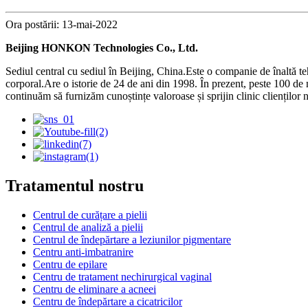
Ora postării: 13-mai-2022
Beijing HONKON Technologies Co., Ltd.
Sediul central cu sediul în Beijing, China.Este o companie de înaltă t
corporal.Are o istorie de 24 de ani din 1998. În prezent, peste 100 de 
continuăm să furnizăm cunoștințe valoroase și sprijin clinic clienților n
Tratamentul nostru
Centrul de curățare a pielii
Centrul de analiză a pielii
Centrul de îndepărtare a leziunilor pigmentare
Centru anti-imbatranire
Centru de epilare
Centru de tratament nechirurgical vaginal
Centru de eliminare a acneei
Centru de îndepărtare a cicatricilor