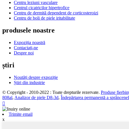
Centru leziuni vasculare
Centrul cicatricilor hipertrofice
Centru de dermită dependent de corticosteroizi
Centru de boli de piele iritabilitate
produsele noastre
Expoziția noastră
Contactaţi-ne
Despre noi
știri
Noutăți despre expoziție
Știri din industrie
© Copyright - 2010-2022 : Toate drepturile rezervate.
Produse fierbinț
808al
,
Analizor de piele D8-3d
,
Îndepărtarea permanentă a sprâncenel

Trimite email
x