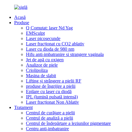
Acasă
Produse
Q Comutat: laser Nd Yag
EMSculpt
Laser picosecunde
Laser fracționat cu CO2 ablativ
Laser cu dioda de 980 nm
Hifu anti-imbatranire si strangere vaginala
Jet de apă cu oxigen
Analizor de piele
Criolipoliza
Masina de slabit
Lifting și strângere a pielii RF
produse de îngrijire a pielii
Epilare cu laser cu diodă
IPL (lumină pulsată intensă)
Laser fracționat Non Ablativ
Tratament
Centrul de curățare a pielii
Centrul de analiză a pielii
Centrul de îndepărtare a leziunilor pigmentare
Centru anti-imbatranire