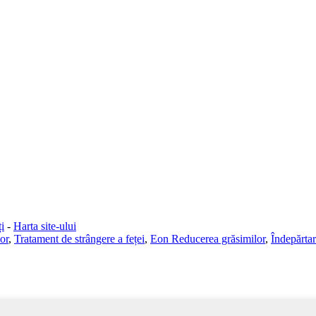
i
-
Harta site-ului
or
,
Tratament de strângere a feței
,
Eon Reducerea grăsimilor
,
Îndepărtar