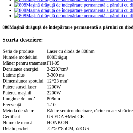
808Mașină drăguță de îndepărtare permanentă a părului cu 
Scurta descriere:
Seria de produse
Laser cu dioda de 808nm
Numele modelului
808Drăguț
Mâner pentru tratament
FH-05
Densitatea energiei
3-220J/cm²
Latime plus
3-300 ms
Dimensiunea spotului
12*23 mm²
Putere sursei laser
1200W
Puterea mașinii
2200W
Lungime de undă
808nm
Frecvență
1-10
Metoda de răcire
Răcire semiconductoare, răcire cu aer și răcir
Certificat
US FDA +Med CE
Nume de marcă
HONKON
Detalii pachet
75*50*85CM,55KGS