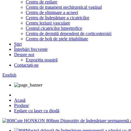
Centru de epilare
Centru de tratament nechirurgical vaginal
Centru de eliminare a acneei
Centru de îndepărtare a cicatricilor
Centru leziuni vasculare
Centrul cicatricilor hipertrofice
Centru de dermită dependent de corticosteroizi
Centru de boli de piele iritabilitate
Știri
Întrebări frecvente
Despre noi
Expoziția noastră
Contactaţi-ne
English
Acasă
Produse
Epilare cu laser cu diodă