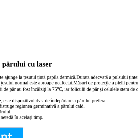
 părului cu laser
junge la țesutul țintă papila dermică.Durata adecvată a pulsului țintei es
ar țesutul normal este aproape neafectat.Măsuri de protecție a pielii pentru
 de păr au fost încălziți la 75℃, iar foliculii de păr și celulele stem de c
, este dispozitivul dvs. de îndepărtare a părului preferat.
distruge regiunea germinativă a părului cald.
ărului.
netedă în același timp.