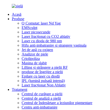
Acasă
Produse
Q Comutat: laser Nd Yag
EMSculpt
Laser picosecunde
Laser fracționat cu CO2 ablativ
Laser cu dioda de 980 nm
Hifu anti-imbatranire si strangere vaginala
Jet de apă cu oxigen
Analizor de piele
Criolipoliza
Masina de slabit
Lifting și strângere a pielii RF
produse de îngrijire a pielii
Epilare cu laser cu diodă
IPL (lumină pulsată intensă)
Laser fracționat Non Ablativ
Tratament
Centrul de curățare a pielii
Centrul de analiză a pielii
Centrul de îndepărtare a leziunilor pigmentare
Centru anti-imbatranire