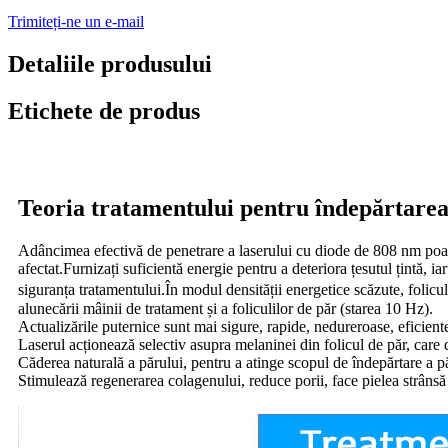
Trimiteți-ne un e-mail
Detaliile produsului
Etichete de produs
Teoria tratamentului pentru îndepărtarea
Adâncimea efectivă de penetrare a laserului cu diode de 808 nm poate a
afectat.Furnizați suficientă energie pentru a deteriora țesutul țintă, i
siguranța tratamentului.În modul densității energetice scăzute, foliculii
alunecării mâinii de tratament și a foliculilor de păr (starea 10 Hz).
Actualizările puternice sunt mai sigure, rapide, nedureroase, eficiente
Laserul acționează selectiv asupra melaninei din folicul de păr, care 
Căderea naturală a părului, pentru a atinge scopul de îndepărtare a p
Stimulează regenerarea colagenului, reduce porii, face pielea strânsă 