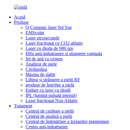
Acasă
Produse
Q Comutat: laser Nd Yag
EMSculpt
Laser picosecunde
Laser fracționat cu CO2 ablativ
Laser cu dioda de 980 nm
Hifu anti-imbatranire si strangere vaginala
Jet de apă cu oxigen
Analizor de piele
Criolipoliza
Masina de slabit
Lifting și strângere a pielii RF
produse de îngrijire a pielii
Epilare cu laser cu diodă
IPL (lumină pulsată intensă)
Laser fracționat Non Ablativ
Tratament
Centrul de curățare a pielii
Centrul de analiză a pielii
Centrul de îndepărtare a leziunilor pigmentare
Centru anti-imbatranire