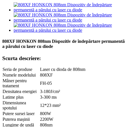
808XF HONKON 808nm Dispozitiv de îndepărtare permanentă
a părului cu laser cu diode
Scurta descriere:
Seria de produse
Laser cu dioda de 808nm
Numele modelului
808XF
Mâner pentru
FH-05
tratament
Densitatea energiei
3-180J/cm²
Latime plus
3-300 ms
Dimensiunea
12*23 mm²
spotului
Putere sursei laser
800W
Puterea mașinii
2200W
Lungime de undă
808nm